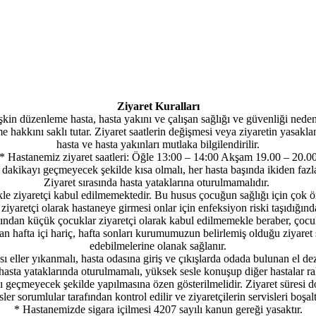
Ziyaret Kuralları
lişkin düzenleme hasta, hasta yakını ve çalışan sağlığı ve güvenliği ned
me hakkını saklı tutar. Ziyaret saatlerin değişmesi veya ziyaretin yasak
hasta ve hasta yakınları mutlaka bilgilendirilir.
* Hastanemiz ziyaret saatleri: Öğle 13:00 – 14:00 Akşam 19.00 – 20.0
ş dakikayı geçmeyecek şekilde kısa olmalı, her hasta başında ikiden fazla
Ziyaret sırasında hasta yataklarına oturulmamalıdır.
kle ziyaretçi kabul edilmemektedir. Bu husus çocuğun sağlığı için çok ö
ziyaretçi olarak hastaneye girmesi onlar için enfeksiyon riski taşıdığınd
ndan küçük çocuklar ziyaretçi olarak kabul edilmemekle beraber, çocu
dan hafta içi hariç, hafta sonları kurumumuzun belirlemiş olduğu ziyaret 
edebilmelerine olanak sağlanır.
sı eller yıkanmalı, hasta odasına giriş ve çıkışlarda odada bulunan el dez
hasta yataklarında oturulmamalı, yüksek sesle konuşup diğer hastalar ra
ı geçmeyecek şekilde yapılmasına özen gösterilmelidir. Ziyaret süresi 
ler sorumlular tarafından kontrol edilir ve ziyaretçilerin servisleri boşal
* Hastanemizde sigara içilmesi 4207 sayılı kanun gereği yasaktır.