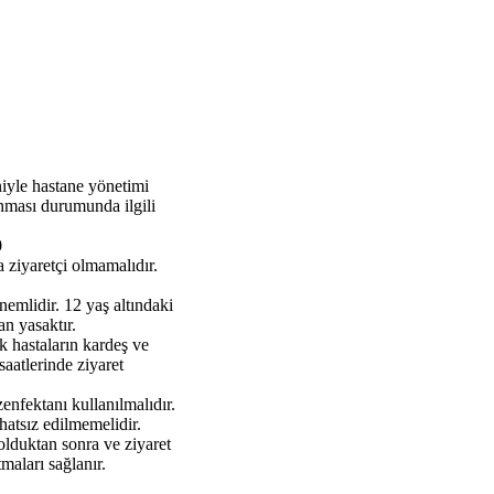
eniyle hastane yönetimi
lanması durumunda ilgili
0
 ziyaretçi olmamalıdır.
nemlidir. 12 yaş altındaki
an yasaktır.
k hastaların kardeş ve
saatlerinde ziyaret
enfektanı kullanılmalıdır.
hatsız edilmemelidir.
dolduktan sonra ve ziyaret
tmaları sağlanır.