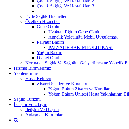
Çocuk Sağlığı Ve Hastalıkları 2
Çocuk Sağlığı Ve Hastalıkları 3
Evde Sağlık Hizmetleri
Özellikli Hizmetler
Gebe Okulu
Uzaktan Eğitim Gebe Okulu
Annelik Yolculuğu Mobil Uygulaması
Palyatif Bakım
PALYATİF BAKIM POLİTİKASI
Yoğun Bakım
Diabet Okulu
Koruyucu Sağlık Ve Sağlığın Geliştirilmesine Yönelik Etk
Hizmet Birimlerimiz
Yönlendirme
Hasta Rehberi
Ziyaret Saatleri ve Kuralları
Yoğun Bakım Ziyaret ve Kuralları
Yoğun Bakım Ünitesi Hasta Yakınlarının Bil
Sağlık Turizmi
İletişim Ve Ulaşım
İletişim Ve Ulaşım
Anlaşmalı Kurumlar