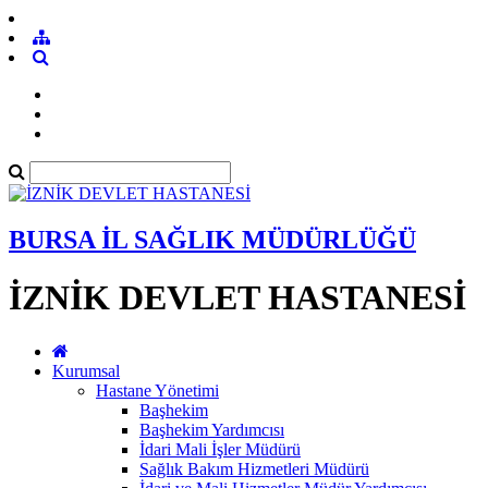
BURSA İL SAĞLIK MÜDÜRLÜĞÜ
İZNİK DEVLET HASTANESİ
Kurumsal
Hastane Yönetimi
Başhekim
Başhekim Yardımcısı
İdari Mali İşler Müdürü
Sağlık Bakım Hizmetleri Müdürü