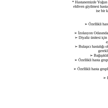
* Hastanemizde Yoğun B
eldiven giyilmesi hast
ise bir 
➢ Özellikli has
➢ İzolasyon Odasında 
➢ Diyaliz ünitesi için 
a
➢ Bulaşıcı hastalığı ol
gerekl
➢ Bağışıklık
➢ Özellikli hasta gru
➢ Özellikli hasta grup
➢ P