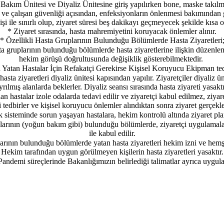
akım Ünitesi ve Diyaliz Ünitesine giriş yapılırken bone, maske takıl
a ve çalışan güvenliği açısından, enfeksiyonların önlenmesi bakımından g
kişi ile sınırlı olup, ziyaret süresi beş dakikayı geçmeyecek şekilde kısa o
* Ziyaret sırasında, hasta mahremiyetini koruyacak önlemler alınır.
* Özellikli Hasta Gruplarının Bulunduğu Bölümlerde Hasta Ziyaretleri
ta gruplarının bulunduğu bölümlerde hasta ziyaretlerine ilişkin düzenle
hekim görüşü doğrultusunda değişiklik gösterebilmektedir.
Yatan Hastalar İçin Refakatçi Gerekirse Kişisel Koruyucu Ekipman teda
hasta ziyaretleri diyaliz ünitesi kapısından yapılır. Ziyaretçiler diyaliz ü
yrılmış alanlarda beklerler. Diyaliz seansı sırasında hasta ziyareti yasaktı
an hastalar izole odalarda tedavi edilir ve ziyaretçi kabul edilmez, ziya
i tedbirler ve kişisel koruyucu önlemler alındıktan sonra ziyaret gerçekleşt
 sisteminde sorun yaşayan hastalara, hekim kontrolü altında ziyaret plan
plarının (yoğun bakım gibi) bulunduğu bölümlerde, ziyaretçi uygulamalar
ile kabul edilir.
larının bulunduğu bölümlerde yatan hasta ziyaretleri hekim izni ve hemşi
Hekim tarafından uygun görülmeyen kişilerin hasta ziyaretleri yasaktır.
andemi süreçlerinde Bakanlığımızın belirlediği talimatlar ayrıca uygula