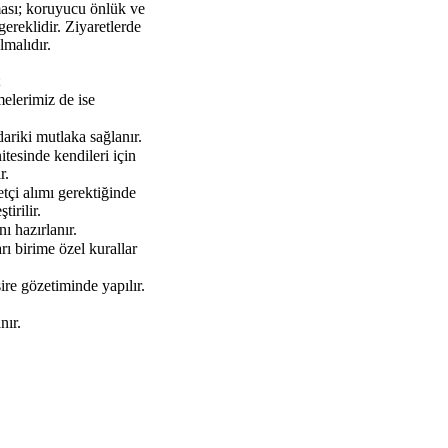
ması; koruyucu önlük ve
ereklidir. Ziyaretlerde
lmalıdır.
;
melerimiz de ise
riki mutlaka sağlanır.
nitesinde kendileri için
r.
retçi alımı gerektiğinde
irilir.
ı hazırlanır.
ı birime özel kurallar
re gözetiminde yapılır.
nır.