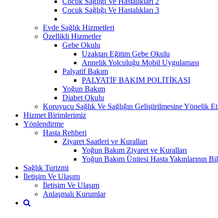
Çocuk Sağlığı Ve Hastalıkları 2
Çocuk Sağlığı Ve Hastalıkları 3
Evde Sağlık Hizmetleri
Özellikli Hizmetler
Gebe Okulu
Uzaktan Eğitim Gebe Okulu
Annelik Yolculuğu Mobil Uygulaması
Palyatif Bakım
PALYATİF BAKIM POLİTİKASI
Yoğun Bakım
Diabet Okulu
Koruyucu Sağlık Ve Sağlığın Geliştirilmesine Yönelik Etk
Hizmet Birimlerimiz
Yönlendirme
Hasta Rehberi
Ziyaret Saatleri ve Kuralları
Yoğun Bakım Ziyaret ve Kuralları
Yoğun Bakım Ünitesi Hasta Yakınlarının Bil
Sağlık Turizmi
İletişim Ve Ulaşım
İletişim Ve Ulaşım
Anlaşmalı Kurumlar