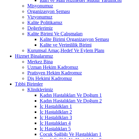
İdari ve Mali Hizmetler Müdür Yardımcısı
Misyonumuz
Organizasyon Şeması
Vizyonumuz
Kalite Politikamız
Değerlerimiz
Kalite Birimi Ve Çalışmaları
Kalite Birimi Organizasyon Şeması
Kalite ve Verimlilik Birimi
Kurumsal Amaç,Hedef Ve Eylem Planı
Hizmet Binalarımız
Merkez Bina
Uzman Hekim Kadromuz
Pratisyen Hekim Kadromuz
Diş Hekimi Kadromuz
Tıbbi Birimler
Kliniklerimiz
Kadın Hastalıkları Ve Doğum 1
Kadın Hastalıkları Ve Doğum 2
İç Hastalılkları 1
İç Hastalılkları 2
İç Hastalılkları 3
İç Hastalıkları 4
İç Hastalıkları 5
Çocuk Sağlığı Ve Hastalıkları 1