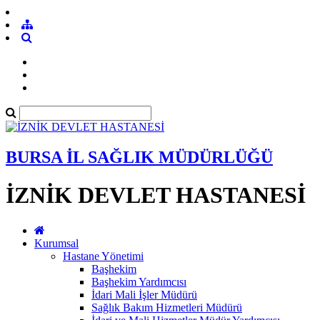
BURSA İL SAĞLIK MÜDÜRLÜĞÜ
İZNİK DEVLET HASTANESİ
Kurumsal
Hastane Yönetimi
Başhekim
Başhekim Yardımcısı
İdari Mali İşler Müdürü
Sağlık Bakım Hizmetleri Müdürü