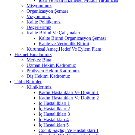
İdari ve Mali Hizmetler Müdür Yardımcısı
Misyonumuz
Organizasyon Şeması
Vizyonumuz
Kalite Politikamız
Değerlerimiz
Kalite Birimi Ve Çalışmaları
Kalite Birimi Organizasyon Şeması
Kalite ve Verimlilik Birimi
Kurumsal Amaç,Hedef Ve Eylem Planı
Hizmet Binalarımız
Merkez Bina
Uzman Hekim Kadromuz
Pratisyen Hekim Kadromuz
Diş Hekimi Kadromuz
Tıbbi Birimler
Kliniklerimiz
Kadın Hastalıkları Ve Doğum 1
Kadın Hastalıkları Ve Doğum 2
İç Hastalılkları 1
İç Hastalılkları 2
İç Hastalılkları 3
İç Hastalıkları 4
İç Hastalıkları 5
Çocuk Sağlığı Ve Hastalıkları 1