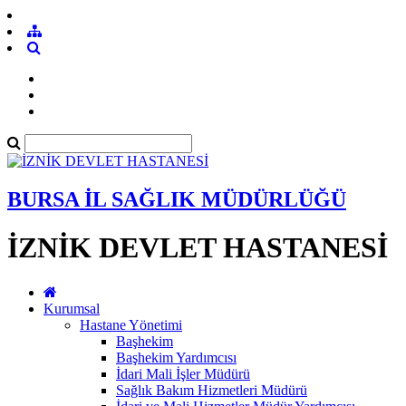
BURSA İL SAĞLIK MÜDÜRLÜĞÜ
İZNİK DEVLET HASTANESİ
Kurumsal
Hastane Yönetimi
Başhekim
Başhekim Yardımcısı
İdari Mali İşler Müdürü
Sağlık Bakım Hizmetleri Müdürü