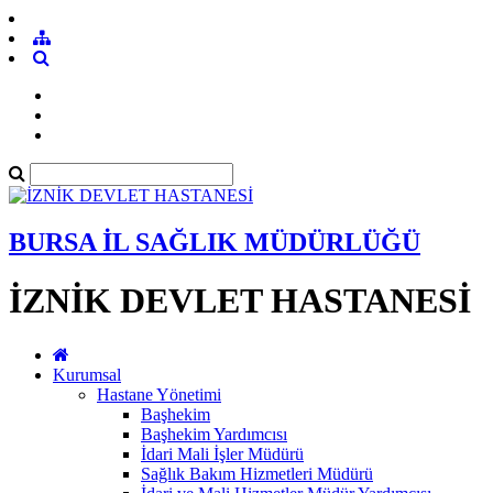
BURSA İL SAĞLIK MÜDÜRLÜĞÜ
İZNİK DEVLET HASTANESİ
Kurumsal
Hastane Yönetimi
Başhekim
Başhekim Yardımcısı
İdari Mali İşler Müdürü
Sağlık Bakım Hizmetleri Müdürü