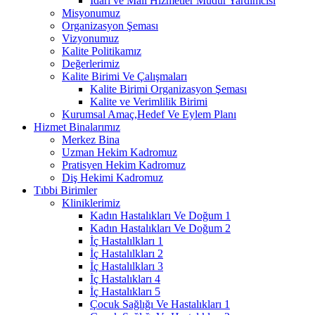
İdari ve Mali Hizmetler Müdür Yardımcısı
Misyonumuz
Organizasyon Şeması
Vizyonumuz
Kalite Politikamız
Değerlerimiz
Kalite Birimi Ve Çalışmaları
Kalite Birimi Organizasyon Şeması
Kalite ve Verimlilik Birimi
Kurumsal Amaç,Hedef Ve Eylem Planı
Hizmet Binalarımız
Merkez Bina
Uzman Hekim Kadromuz
Pratisyen Hekim Kadromuz
Diş Hekimi Kadromuz
Tıbbi Birimler
Kliniklerimiz
Kadın Hastalıkları Ve Doğum 1
Kadın Hastalıkları Ve Doğum 2
İç Hastalılkları 1
İç Hastalılkları 2
İç Hastalılkları 3
İç Hastalıkları 4
İç Hastalıkları 5
Çocuk Sağlığı Ve Hastalıkları 1